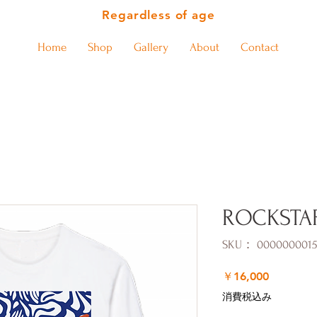
Regardless of age
Home
Shop
Gallery
About
Contact
ROCKSTA
SKU： 0000000015
価
￥16,000
格
消費税込み