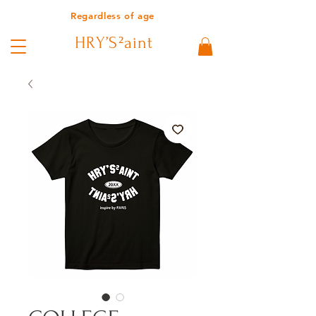
Regardless of age
HRY’S²aint