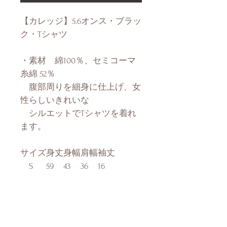
【カレッジ】5.6オンス・ブラッ
ク・Tシャツ
・素材 綿100％、セミコーマ
糸綿 52％
腹部周りを細身に仕上げ、女
性らしいきれいな
シルエットでTシャツを着れ
ます。
サイズ
身丈
身幅
肩幅
袖丈
S
59
43
36
16
M
62
46
39
17
L
65
49
42
18