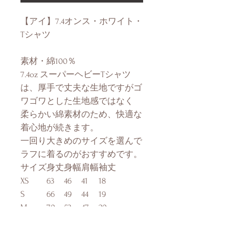
【アイ】7.4オンス・ホワイト・
Tシャツ
素材・綿100％
7.4oz スーパーヘビーTシャツ
は、厚手で丈夫な生地ですがゴ
ワゴワとした生地感ではなく
柔らかい綿素材のため、快適な
着心地が続きます。
一回り大きめのサイズを選んで
ラフに着るのがおすすめです。
サイズ
身丈
身幅
肩幅
袖丈
XS
63
46
41
18
S
66
49
44
19
M
70
52
47
20
L
74
55
50
22