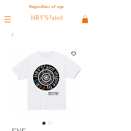
Regardless of age
HRY’S²aint