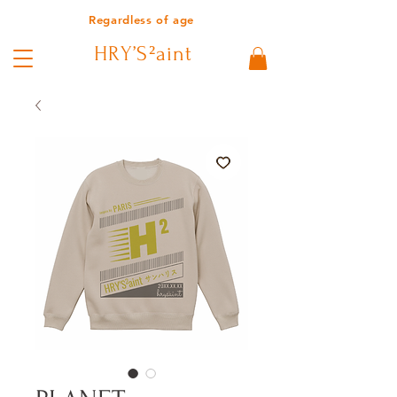
Regardless of age
HRY’S²aint