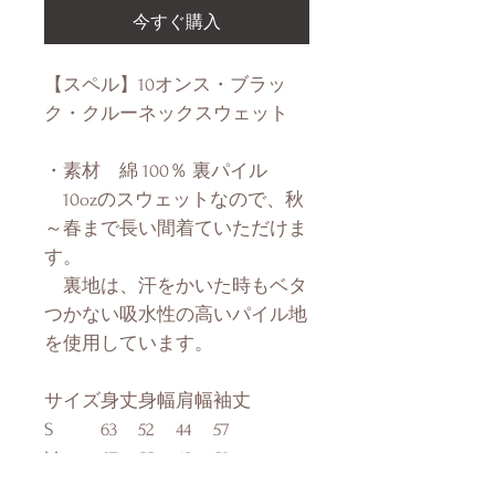
今すぐ購入
【スペル】10オンス・ブラッ
ク・クルーネックスウェット
・素材 綿 100％ 裏パイル
10ozのスウェットなので、秋
～春まで長い間着ていただけま
す。
裏地は、汗をかいた時もベタ
つかない吸水性の高いパイル地
を使用しています。
サイズ
身丈
身幅
肩幅
袖丈
S
63
52
44
57
M
67
55
48
59
L
71
58
52
60