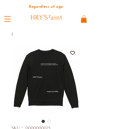
Regardless of age
HRY’S²aint
SKU： 0000000023